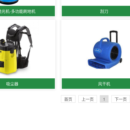
抛光机-多功能刷地机
刮刀
吸尘器
风干机
首页
上一页
1
下一页