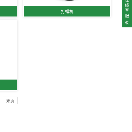
线
客
打蜡机
服
末页